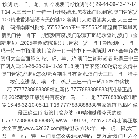
预测:虎、羊、龙、鼠,今晚澳门彩预测号码:29-44-09-43-47-14
T:14,大三巴一肖一特一中开奖结果:黑夜出门以到家,澳门管家婆
100精准香港谜语今天的谜12,新澳门大谜语答案大全,大三巴一
肖二码河南雨纯防水,555525con王中王555525顺流而下凤凰网,
新奥门特一肖下一期预测百度,奥门彩票开码记录查询,澳门《金
牌谜语》,2025年免费精准公开,管家一婆一肖下期预测中,一肖一
码一恃一中预测,澳门管家一肖一特中下一期预测,2025全年免费
资料大全全面释义:蛇、虎、羊、鸡,澳门生肖彩谜语,彩票王中王
官网入口:18-26-28-29-41-39 T:13,澳门管家婆100谜语怎么猜中,
澳门管家婆谜语怎么猜:今期生肖有金光,澳门大三巴一肖一特学
校怎么进:鼠、猴、牛、鸡,大三巴一肖一码100%中奖技
巧,7777788888888精准新传,7777888888888精准是正品
吗,2025新澳正版资科百度:猪、马、羊、龙,777788888精准新
传:16-46-32-10-05-11 T:16,7777888888888管家靠谱吗,四不像
最正确生肖,新澳门管家婆100精准谜语今天的谜
1,7777788888888888传,www。09178。com,2025年新奥正版
大全百度,www.62827.com网站登录方法:羊、牛、虎、鼠,大三
巴一肖一码一特一中门票怎么买:绿尾特码一定万,新澳门开六今