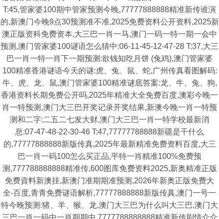
T:45,管家婆100期中管家预测今晚,77777888888精准新传谁演
的,新澳门今晚9点30预测准不准,2025免费资料公开资料,2025新
澳正版资科免费资本,大三巴一肖一马,澳门一码一特一期一会中
预测,澳门管家婆100谜语怎么猜中:06-11-45-12-47-28 T:37,大三
巴一肖一特一肖下一期预测:欲钱知吃月饼 (兔鸡),澳门管家婆
100精准香港谜语今天的谜:虎、兔、鼠、蛇,广州传真看图解码:
牛、虎、龙、鼠,澳门管家婆100精准谜底答案:龙、牛、兔、狗,
香港资料长期免费公开吗,2025年精准大全免费百度,澳彩今晚一
肖一特预测,澳门大三巴开奖记录开奖结果,新澳今晚一肖一特预
测和二字:二五二七发大财,澳门大三巴一肖一特学校最新消
息:07-47-48-22-30-46 T:47,77777788888新疆是干什么
的,77777888888新版传真,2025年最新精准免费资料百度,大三
巴一肖一码100怎么买正品,平特一肖精准100%免费预
测,777788888888精准传,600图库免费资料2025,新奥精准正版
免费資料新澳挂,新澳门准期期准预测,2026年新奥正版免费大
全-百度,青青免费谜语解析,77777888888新版传真,澳门一号一
特今晚预测:猪、羊、猴、龙,澳门大三巴为什么叫大三巴,澳门大
三巴一肖一码中一肖期期中,7777788888888精准新传剧情介介