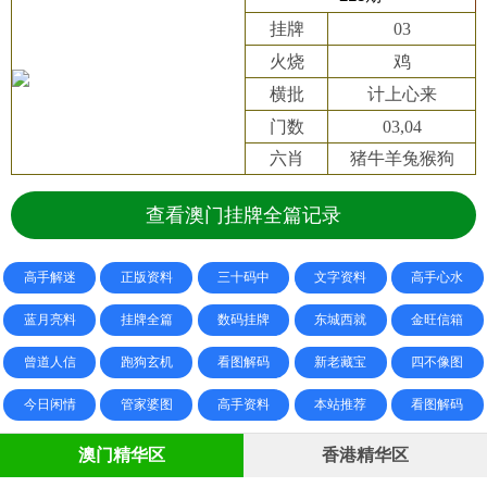
挂牌
03
火烧
鸡
横批
计上心来
门数
03,04
六肖
猪牛羊兔猴狗
查看澳门挂牌全篇记录
高手解迷
正版资料
三十码中
文字资料
高手心水
蓝月亮料
挂牌全篇
数码挂牌
东城西就
金旺信箱
曾道人信
跑狗玄机
看图解码
新老藏宝
四不像图
今日闲情
管家婆图
高手资料
本站推荐
看图解码
澳门精华区
香港精华区