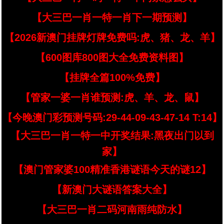
【大三巴一肖一特一肖下一期预测】
【2026新澳门挂牌灯牌免费吗:虎、猪、龙、羊】
【600图库800图大全免费资料图】
【挂牌全篇100%免费】
【管家一婆一肖谁预测:虎、羊、龙、鼠】
【今晚澳门彩预测号码:29-44-09-43-47-14 T:14】
【大三巴一肖一特一中开奖结果:黑夜出门以到
家】
【澳门管家婆100精准香港谜语今天的谜12】
【新澳门大谜语答案大全】
【大三巴一肖二码河南雨纯防水】