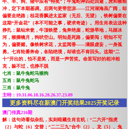
牛、羊、狗、猪中应有“特奖”；牛鬼蛇神四处回避，虎和猴相
冲，定下本期基调。后两句更带悲凉——江河湖海虽广阔，却
偏要走绝路；桂花香飘进太监家（无后、无望），铁树偏要在
这期“开金花”（本不可能之事，硬求奇迹）。用生肖表达这种
挣扎：鼠钻米瓮，牛顶铁壁，兔奔绝崖，蛇游旱地，马踏冰
河，猴摘镜月，狗吠空山。明知是死路，偏要闯；明知不可
为，偏要赌。像铁树求花，太监闻香——满眼虚妄，一身孤
勇。七肖轮番奔命，各陷绝境，却谁也不肯回头。这期“二
十”开出的，怕不是奖，而是一声苦笑。命里写好的相冲相
克，躲不过，也挣不脱
七肖：鼠牛兔蛇马猴狗
五肖：鼠牛兔蛇马
三肖：鼠牛兔
主特：19.31.06.18.16.28.26.37.23.09
更多资料尽在新澳门开奖结果2025开奖记录
澳门传真216期
解：这句诗看似杂乱，实则暗藏生肖玄机：“二六开”指虎
（2）与蛇（6）交替；“二二三九”合牛（2）、龙（5）、兔