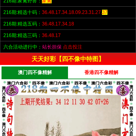
216期:家禽野兽：
家禽
216期:精选十码：
36.48.17.34.18.09.23.31.27.
37
216期:精选五码：
36.48.17.34.18
216期:精选三码：
36.48.17
六合活动进行中：
站长担保
点击投注
天天好彩【四不像中特图】
澳门四不像精解
香港四不像精解