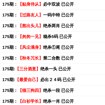
175期：
【贴身侍从】
必中双波 已公开
175期：
【过路友人】
一码中特 已公开
175期：
【熬出头儿】
绝杀两肖 已公开
175期：
【匆匆一见】
稳杀5码 已公开
175期：
【风尘满身】
绝杀①尾 已公开
175期：
【秋冬冗长】
禁二合数 已公开
175期:
【三分酒意】
绝杀一头 已公开
175期:
【最爱自己】
必出２４码 已公开
175期：
【猫三狗四】
绝杀一段 已公开
175期：
【白衫学长】
绝杀一肖 已公开