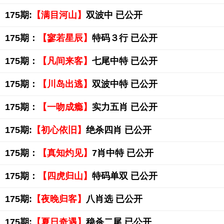
175期:
【满目河山】
双波中 已公开
175期：
【寥若星辰】
特码３行 已公开
175期：
【凡间来客】
七尾中特 已公开
175期：
【川岛出逃】
双波中特 已公开
175期：
【一吻成瘾】
实力五肖 已公开
175期:
【初心依旧】
绝杀四肖 已公开
175期：
【真知灼见】
7肖中特 已公开
175期：
【四虎归山】
特码单双 已公开
175期:
【夜晚归客】
八肖选 已公开
175期:
【夏日奇遇】
稳杀二尾 已公开