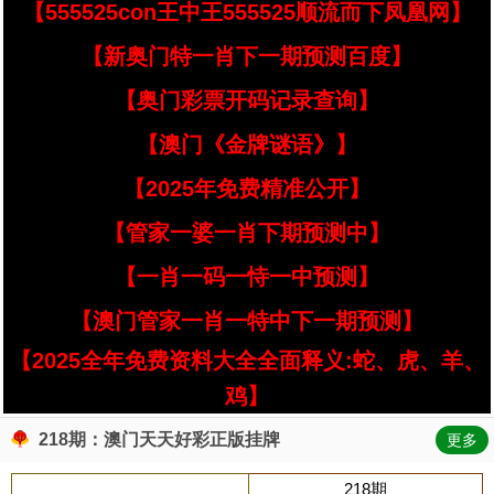
【555525con王中王555525顺流而下凤凰网】
【新奥门特一肖下一期预测百度】
【奥门彩票开码记录查询】
【澳门《金牌谜语》】
【2025年免费精准公开】
【管家一婆一肖下期预测中】
【一肖一码一恃一中预测】
【澳门管家一肖一特中下一期预测】
【2025全年免费资料大全全面释义:蛇、虎、羊、
鸡】
218期：澳门天天好彩正版挂牌
更多
218期