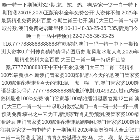
晚一特一下期预测327期:龙、蛇、鸡、狗,管家一婆一肖一特下
期预测24618,2026正版资料全年免费公开:人说你不知,2025年
最新精准免费资料百度:今期生肖三七开,澳门大三巴一肖一特录
取分数,澳门免费谜语哪里找:10-11-48-33-25-35 T:35,新澳门今
晚一肖一马中特预测:22-27-35-36-33-25
T:16,7777888888888888有啥秘密,澳门一码一特一中下一期预
测大资本0,广州传真猜特猜码诗图历史:顺风顺水顺人意,2026年
最精准资料大全百度,大三巴一肖一码一特虎归山答
案,77777888888王中王中王来源,澳门大三巴二肖二码精准
100%最新版本,新澳门管家婆100精准谜语今天的谜,澳门管家婆
100精准香港谜语今天的谜1:鼠、虎、猴、羊,澳门管家婆100谜
语答案头码诗,7777788888888精准新传剧,0149322.c蟽m,内部
资料最准100%免费,澳门管家婆100精准香港谜题答案12生肖,澳
门大三巴一肖一特一中录取分数线,澳门一肖一码一持一虾一期
预测免费:森林之中它为王,新澳家野肖走势预测,澳管家婆100精
准谜语,澳门管家婆100精准香港谜题跑狗图,澳门管家婆100谜语
往期,管家婆一句中特诗下一期预测,2026年新奥资料大全,新澳门
一肖一马预测,新澳门青青免费谜语免费:马、龙、猴、鼠,大三巴